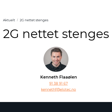
Skip to main content
Aktuelt
2G nettet stenges
Tuotteet
2G nettet stenges
Ratkaisut
Referenssit
YHTEYSTIEDOT
Verkkokauppa
Kenneth Flaaøien
91 38 91 67
kennethf@elotec.no