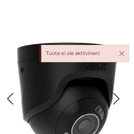
Skip to main content
Tuotteet
Ratkaisut
Tuote ei ole aktiivinen!
Referenssit
YHTEYSTIEDOT
Verkkokauppa