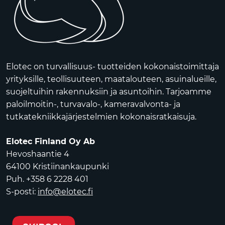
Elotec on turvallisuus- tuotteiden kokonaistoimittaja
yrityksille, teollisuuteen, maatalouteen, asuinalueille,
suojeltuihin rakennuksiin ja asuntoihin. Tarjoamme
paloilmoitin-, turvavalo-, kameravalvonta- ja
tutkatekniikkajärjestelmien kokonaisratkaisuja.
Elotec Finland Oy Ab
Hevoshaantie 4
64100 Kristiinankaupunki
Puh. +358 6 2228 401
S-posti:
info@elotec.fi