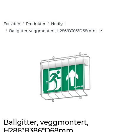
Skip to main content
Forsiden
Produkter
Nødlys
Tuotteet
Ballgitter, veggmontert, H286*B386*D68mm
Ratkaisut
Referenssit
YHTEYSTIEDOT
Verkkokauppa
Ballgitter, veggmontert,
H286*B386*D68mm