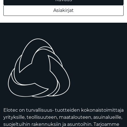
Asiakirjat
Elotec on turvallisuus- tuotteiden kokonaistoimittaja
yrityksille, teollisuuteen, maatalouteen, asuinalueille,
suojeltuihin rakennuksiin ja asuntoihin. Tarjoamme