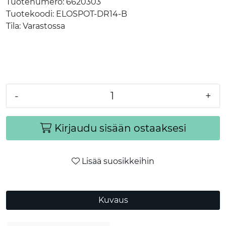
Tuotenumero:
6620303
Tuotekoodi:
ELOSPOT-DR14-B
Tila:
Varastossa
-
+
Kirjaudu sisään ostaaksesi
Lisää suosikkeihin
Kuvaus