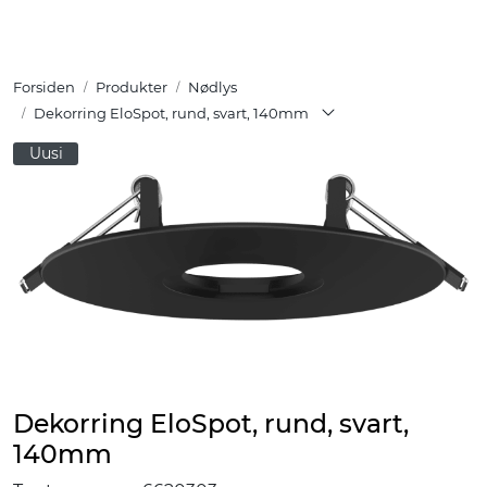
Skip to main content
Forsiden
Produkter
Nødlys
Tuotteet
Dekorring EloSpot, rund, svart, 140mm
Ratkaisut
Uusi
Referenssit
YHTEYSTIEDOT
Verkkokauppa
Dekorring EloSpot, rund, svart,
140mm