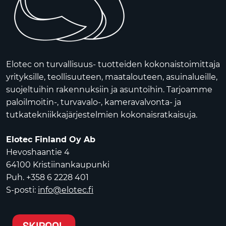
Elotec on turvallisuus- tuotteiden kokonaistoimittaja
yrityksille, teollisuuteen, maatalouteen, asuinalueille,
suojeltuihin rakennuksiin ja asuntoihin. Tarjoamme
paloilmoitin-, turvavalo-, kameravalvonta- ja
tutkatekniikkajärjestelmien kokonaisratkaisuja.
Elotec Finland Oy Ab
Hevoshaantie 4
64100 Kristiinankaupunki
Puh. +358 6 2228 401
S-posti:
info@elotec.fi