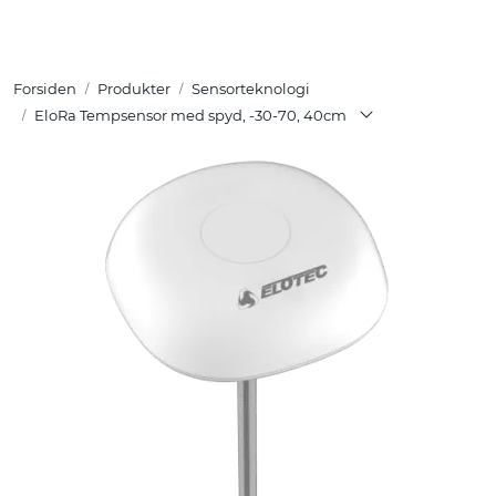
Skip to main content
Forsiden
Produkter
Sensorteknologi
Tuotteet
EloRa Tempsensor med spyd, -30-70, 40cm
Ratkaisut
Referenssit
YHTEYSTIEDOT
Verkkokauppa