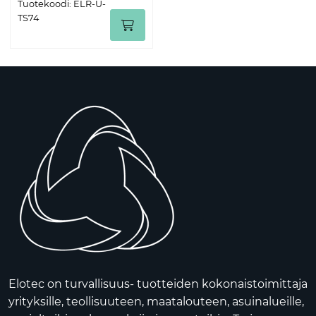
Tuotekoodi: ELR-U-
TS74
Elotec on turvallisuus- tuotteiden kokonaistoimittaja
yrityksille, teollisuuteen, maatalouteen, asuinalueille,