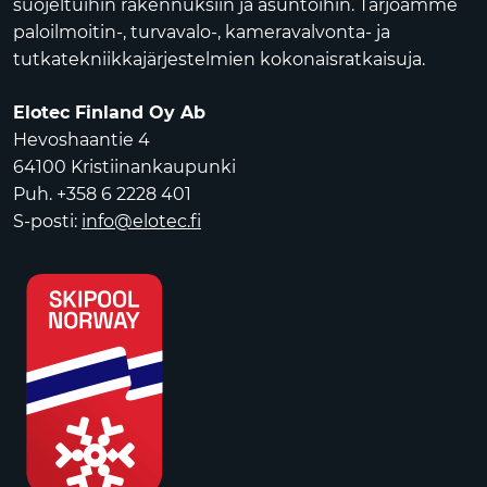
suojeltuihin rakennuksiin ja asuntoihin. Tarjoamme
paloilmoitin-, turvavalo-, kameravalvonta- ja
tutkatekniikkajärjestelmien kokonaisratkaisuja.
Elotec Finland Oy Ab
Hevoshaantie 4
64100 Kristiinankaupunki
Puh. +358 6 2228 401
S-posti:
info@elotec.fi