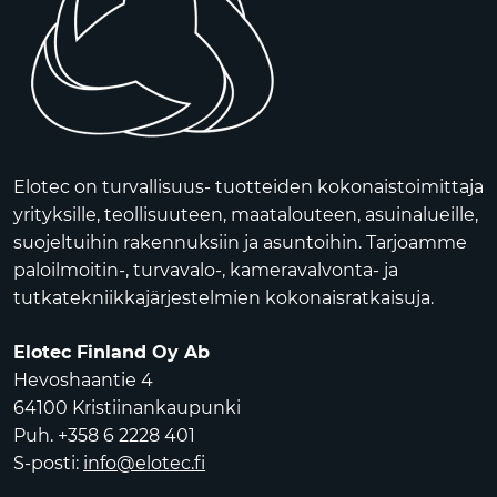
Elotec on turvallisuus- tuotteiden kokonaistoimittaja
yrityksille, teollisuuteen, maatalouteen, asuinalueille,
suojeltuihin rakennuksiin ja asuntoihin. Tarjoamme
paloilmoitin-, turvavalo-, kameravalvonta- ja
tutkatekniikkajärjestelmien kokonaisratkaisuja.
Elotec Finland Oy Ab
Hevoshaantie 4
64100 Kristiinankaupunki
Puh. +358 6 2228 401
S-posti:
info@elotec.fi