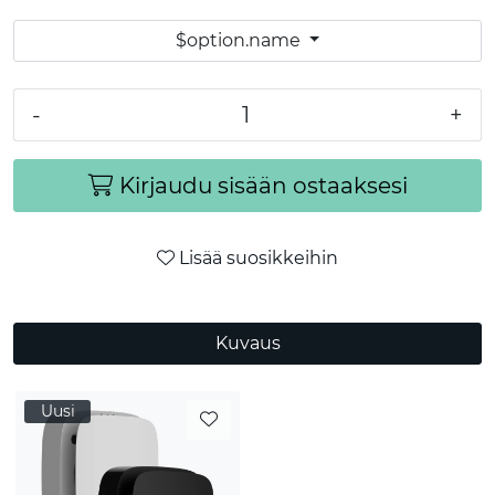
$option.name
-
+
Kirjaudu sisään ostaaksesi
Lisää suosikkeihin
Kuvaus
Uusi