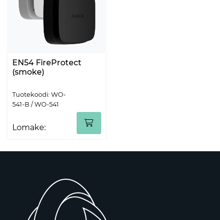
EN54 FireProtect
(smoke)
Tuotekoodi: WO-
541-B / WO-541
Lomake: