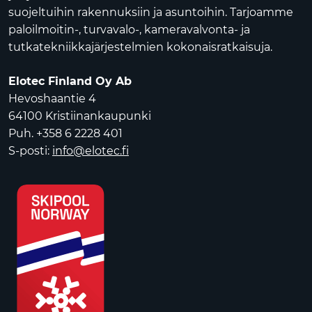
suojeltuihin rakennuksiin ja asuntoihin. Tarjoamme
paloilmoitin-, turvavalo-, kameravalvonta- ja
tutkatekniikkajärjestelmien kokonaisratkaisuja.
Elotec Finland Oy Ab
Hevoshaantie 4
64100 Kristiinankaupunki
Puh. +358 6 2228 401
S-posti:
info@elotec.fi