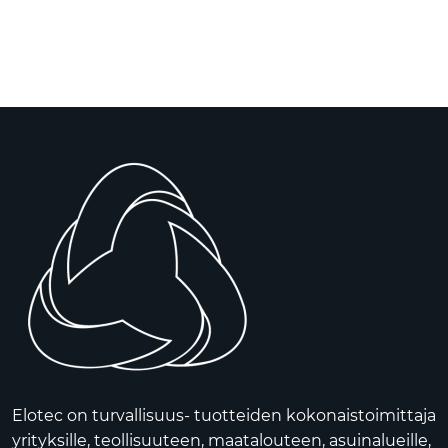
Skip to main content
Tuotteet
Ratkaisut
Referenssit
YHTEYSTIEDOT
Verkkokauppa
Elotec on turvallisuus- tuotteiden kokonaistoimittaja
yrityksille, teollisuuteen, maatalouteen, asuinalueille,