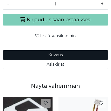
-
+
Kirjaudu sisään ostaaksesi
Lisää suosikkeihin
Kuvaus
Asiakirjat
Näytä vähemmän