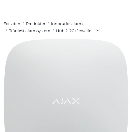
Skip to main content
Forsiden
Produkter
Innbruddsalarm
Tuotteet
Trådløst alarmsystem
Hub 2 (2G) Jeweller
Ratkaisut
Referenssit
YHTEYSTIEDOT
Verkkokauppa