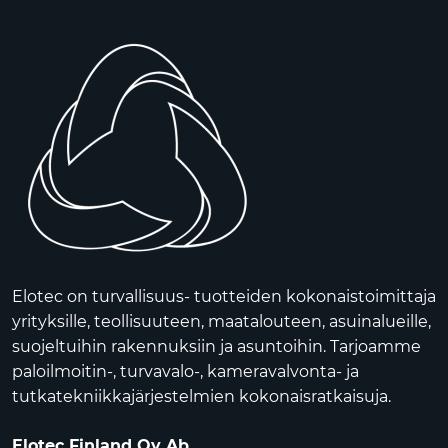
Elotec on turvallisuus- tuotteiden kokonaistoimittaja
yrityksille, teollisuuteen, maatalouteen, asuinalueille,
suojeltuihin rakennuksiin ja asuntoihin. Tarjoamme
paloilmoitin-, turvavalo-, kameravalvonta- ja
tutkatekniikkajärjestelmien kokonaisratkaisuja.
Elotec Finland Oy Ab