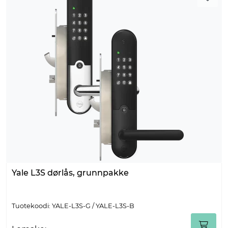
Yale L3S dørlås, grunnpakke
Tuotekoodi: YALE-L3S-G / YALE-L3S-B