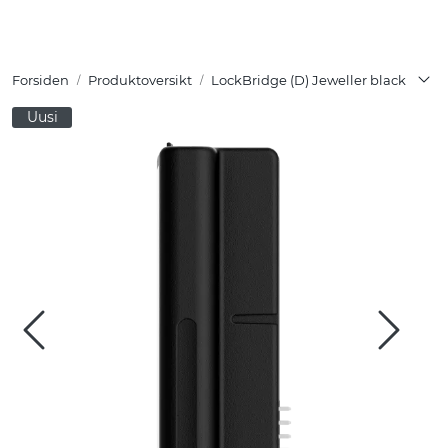
Skip to main content
Forsiden
Produktoversikt
LockBridge (D) Jeweller black
Tuotteet
Uusi
Ratkaisut
Referenssit
YHTEYSTIEDOT
Verkkokauppa