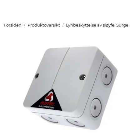
Skip to main content
Forsiden
Produktoversikt
Lynbeskyttelse av sløyfe, Surge
Tuotteet
Ratkaisut
Referenssit
YHTEYSTIEDOT
Verkkokauppa