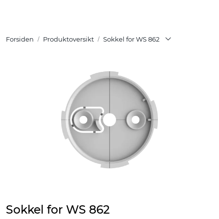
Skip to main content
Forsiden
Produktoversikt
Sokkel for WS 862
Tuotteet
Ratkaisut
Referenssit
YHTEYSTIEDOT
Verkkokauppa
Sokkel for WS 862