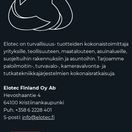
Elotec on turvallisuus- tuotteiden kokonaistoimittaja
yrityksille, teollisuuteen, maatalouteen, asuinalueille,
suojeltuihin rakennuksiin ja asuntoihin. Tarjoamme
paloilmoitin-, turvavalo-, kameravalvonta- ja
tutkatekniikkajärjestelmien kokonaisratkaisuja.
Elotec Finland Oy Ab
Hevoshaantie 4
64100 Kristiinankaupunki
Puh. +358 6 2228 401
S-posti:
info@elotec.fi