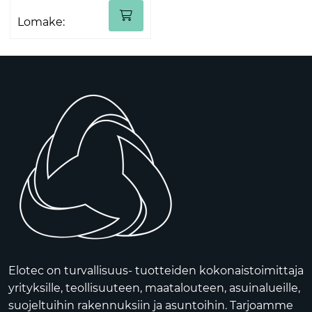
Lomake:
Elotec on turvallisuus- tuotteiden kokonaistoimittaja
yrityksille, teollisuuteen, maatalouteen, asuinalueille,
suojeltuihin rakennuksiin ja asuntoihin. Tarjoamme