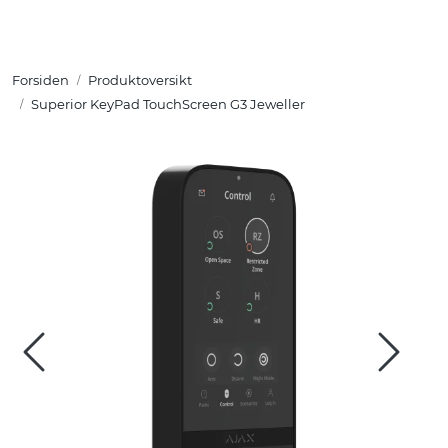
Skip to main content
Forsiden
Produktoversikt
Tuotteet
Superior KeyPad TouchScreen G3 Jeweller
Ratkaisut
Referenssit
YHTEYSTIEDOT
Verkkokauppa