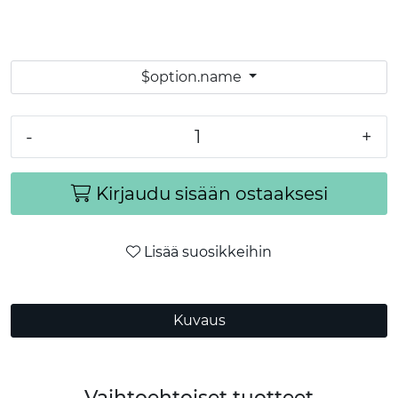
$option.name
-
+
Kirjaudu sisään ostaaksesi
Lisää suosikkeihin
Kuvaus
Vaihtoehtoiset tuotteet