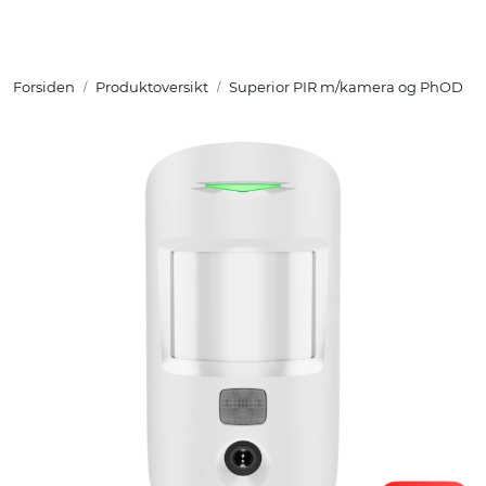
Skip to main content
Forsiden
Produktoversikt
Superior PIR m/kamera og PhOD
Tuotteet
Ratkaisut
Referenssit
YHTEYSTIEDOT
Verkkokauppa