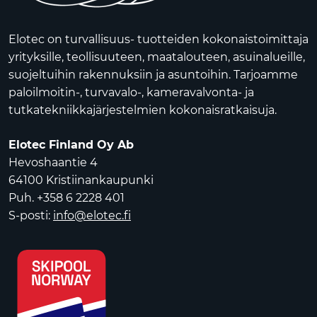
Elotec on turvallisuus- tuotteiden kokonaistoimittaja
yrityksille, teollisuuteen, maatalouteen, asuinalueille,
suojeltuihin rakennuksiin ja asuntoihin. Tarjoamme
paloilmoitin-, turvavalo-, kameravalvonta- ja
tutkatekniikkajärjestelmien kokonaisratkaisuja.
Elotec Finland Oy Ab
Hevoshaantie 4
64100 Kristiinankaupunki
Puh. +358 6 2228 401
S-posti:
info@elotec.fi