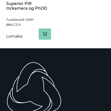
Superior PIR
m/kamera og PhOD
Tuotekoodi: SWP-
866-C2-X
Lomake: