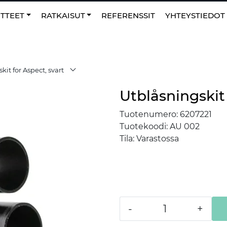
0
NO
|
Suosikit
TTEET
RATKAISUT
REFERENSSIT
YHTEYSTIEDOT
kit for Aspect, svart
Utblåsningskit 
Tuotenumero:
6207221
Tuotekoodi:
AU 002
Tila:
Varastossa
-
+