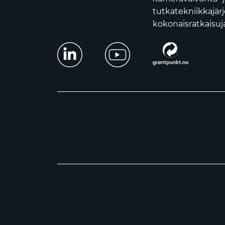
tutkatekniikkajär
kokonaisratkaisuja