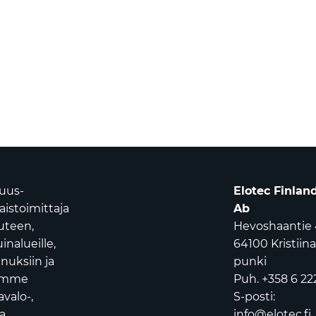
suus-
Elotec Finlan
istoimittaja
Ab
uuteen,
Hevoshaantie 
nalueille,
64100 Kristiin
nuksiin ja
punki
oamme
Puh. +358 6 22
avalo-,
S-posti:
a
info@elotec.fi