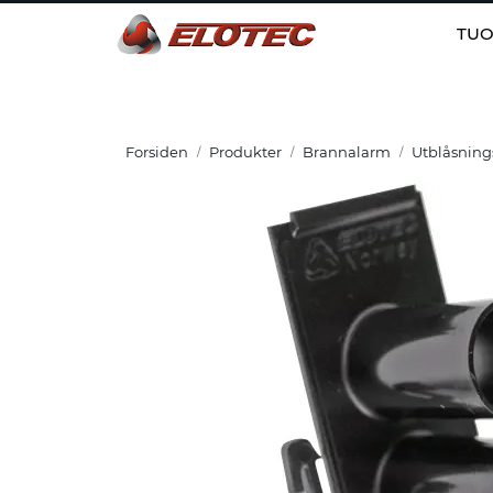
Skip to main content
TUO
Forsiden
Produkter
Brannalarm
Utblåsnings