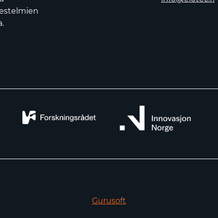
jestelmien
.
Gurusoft