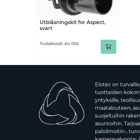
Utblåsningskit for Aspect,
svart
Tuotekoodi: AU 002
Elotec on turvalli
tuotteiden kokona
yrityksille, teollis
maatalouteen, asui
suojeltuihin raken
asuntoihin. Tarj
paloilmoitin-, turv
kameravalvonta- j