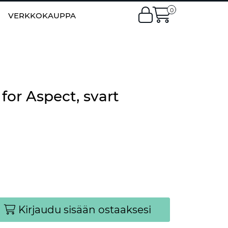
0
EN
|
FI
VERKKOKAUPPA
for Aspect, svart
Kirjaudu sisään ostaaksesi