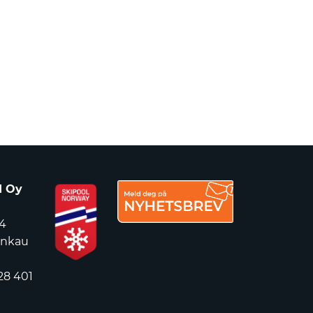
d Oy
4
ankau
28 401