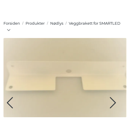
Skip to main content
Forsiden
Produkter
Nødlys
Veggbrakett for SMARTLED
Tuotteet
Ratkaisut
Referenssit
YHTEYSTIEDOT
Verkkokauppa