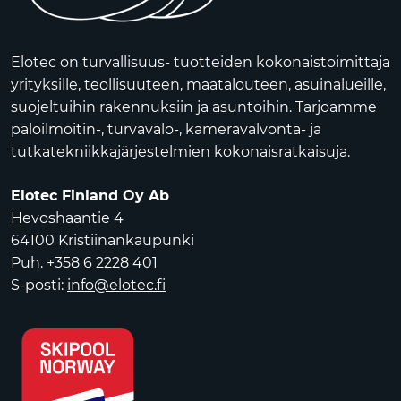
Elotec on turvallisuus- tuotteiden kokonaistoimittaja
yrityksille, teollisuuteen, maatalouteen, asuinalueille,
suojeltuihin rakennuksiin ja asuntoihin. Tarjoamme
paloilmoitin-, turvavalo-, kameravalvonta- ja
tutkatekniikkajärjestelmien kokonaisratkaisuja.
Elotec Finland Oy Ab
Hevoshaantie 4
64100 Kristiinankaupunki
Puh. +358 6 2228 401
S-posti:
info@elotec.fi