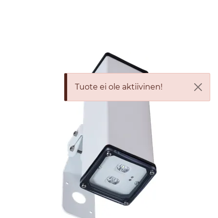
Skip to main content
Tuotteet
Ratkaisut
Tuote ei ole aktiivinen!
Referenssit
YHTEYSTIEDOT
Verkkokauppa