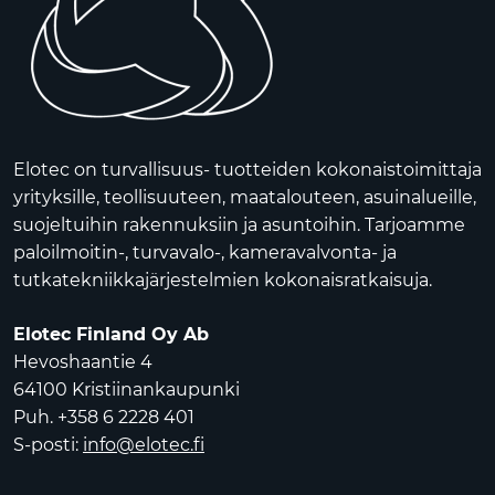
Elotec on turvallisuus- tuotteiden kokonaistoimittaja
yrityksille, teollisuuteen, maatalouteen, asuinalueille,
suojeltuihin rakennuksiin ja asuntoihin. Tarjoamme
paloilmoitin-, turvavalo-, kameravalvonta- ja
tutkatekniikkajärjestelmien kokonaisratkaisuja.
Elotec Finland Oy Ab
Hevoshaantie 4
64100 Kristiinankaupunki
Puh. +358 6 2228 401
S-posti:
info@elotec.fi