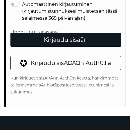
Automaattinen kirjautuminen
(kirjautumistunnuksesi muistetaan tässä
selaimessa 365 päivän ajan)
Unohtunut salasana
Kirjaudu sisään
Kirjaudu sisÃ¤Ã¤n Auth0:lla
Kun kirjaudut sisÃ¤Ã¤n Auth0:n kautta, hankimme ja
tallennamme sÃ¤hkÃ¶postiosoitteesi, etunimesi ja
sukunimesi.