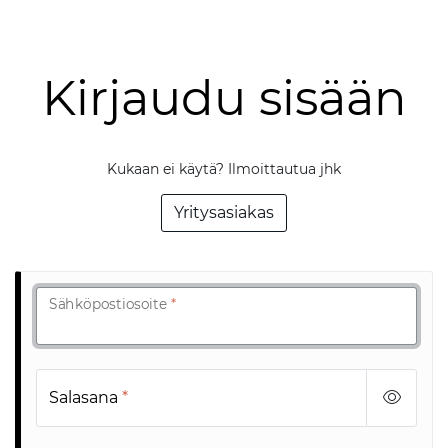
Skip to main content
Kirjaudu sisään
Tuotteet
Ratkaisut
Kukaan ei käytä? Ilmoittautua jhk
Referenssit
Yritysasiakas
YHTEYSTIEDOT
Verkkokauppa
Sähköpostiosoite
*
Salasana
*