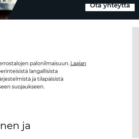
Ota yhteyttä
errostalojen palonilmaisuun.
Laajan
rinteisistä langallisista
rjestelmistä ja tilapäisistä
iseen suojaukseen.
nen ja