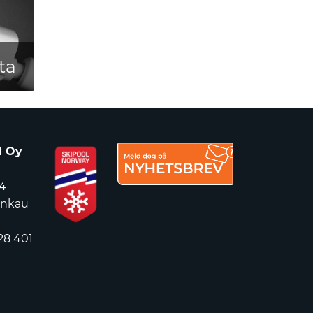
ta
d Oy
4
ankau
28 401