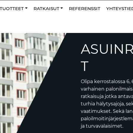
0
N
Suosikit
TUOTTEET
RATKAISUT
REFERENSSIT
YHTEYSTIE
ASUIN
T
Olipa kerrostalossa 6, 
varhainen palonilmaisu
ratkaisuja jotka anta
turhia hälytysajoja, se
vaatimukset. Sekä lan
paloilmoitinjärjestle
ja turvavalaisimet.