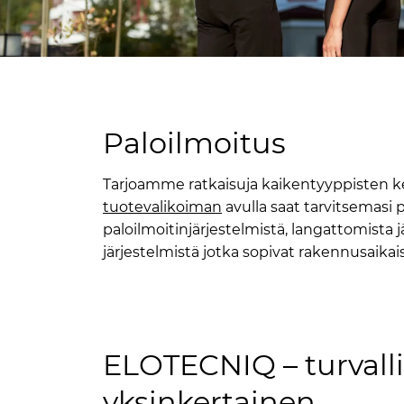
Paloilmoitus
Tarjoamme ratkaisuja kaikentyyppisten k
tuotevalikoiman
avulla saat tarvitsemasi pe
paloilmoitinjärjestelmistä, langattomista jä
järjestelmistä jotka sopivat rakennusaika
ELOTECNIQ – turvalli
yksinkertainen