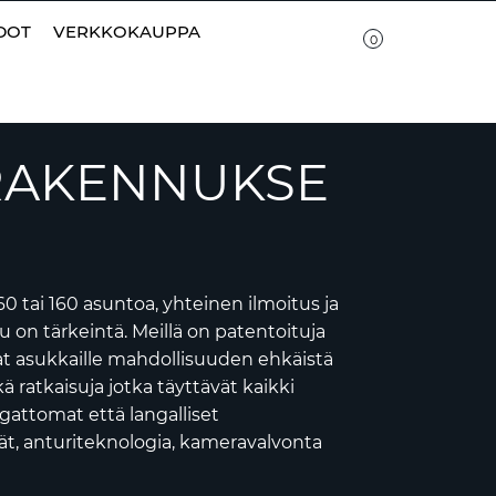
O
|
EN
|
FI
DOT
VERKKOKAUPPA
0
RAKENNUKSE
60 tai 160 asuntoa, yhteinen ilmoitus ja
 on tärkeintä. Meillä on patentoituja
vat asukkaille mahdollisuuden ehkäistä
kä ratkaisuja jotka täyttävät kaikki
gattomat että langalliset
mät, anturiteknologia, kameravalvonta