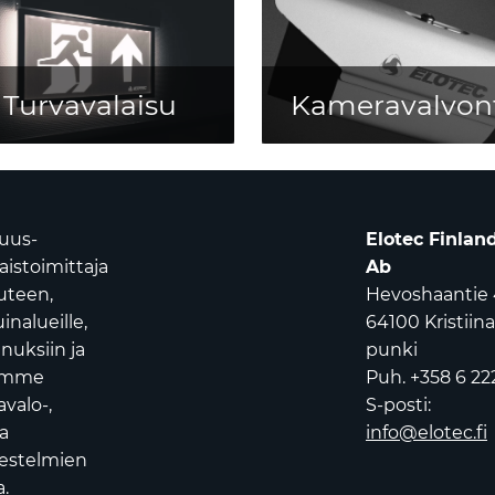
Turvavalaisu
Kameravalvon
suus-
Elotec Finlan
istoimittaja
Ab
uuteen,
Hevoshaantie 
nalueille,
64100 Kristiin
nuksiin ja
punki
oamme
Puh. +358 6 22
avalo-,
S-posti:
a
info@elotec.fi
jestelmien
.