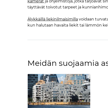
kamerat
ja ohjelmistoja, jotka tarjoavat si
täyttävät toivotut tarpeet ja kunnianhimo
Älykkäillä liekinilmaisimilla
voidaan turvata 
kun halutaan havaita liekit tai lämmön k
Meidän suojaamia a