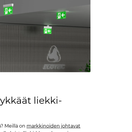
ykkäät liekki-
a? Meillä on
markkinoiden johtavat