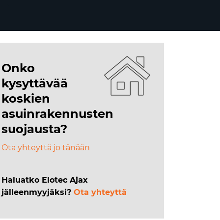
Onko
kysyttävää
koskien
asuinrakennusten
suojausta?
Ota yhteyttä jo tänään
Haluatko Elotec Ajax
jälleenmyyjäksi?
Ota yhteyttä