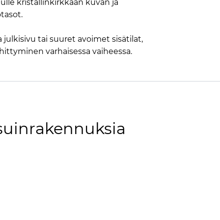
nulle kristallinkirkkaan kuvan ja
tasot.
julkisivu tai suuret avoimet sisätilat,
ehittyminen varhaisessa vaiheessa.
suinrakennuksia