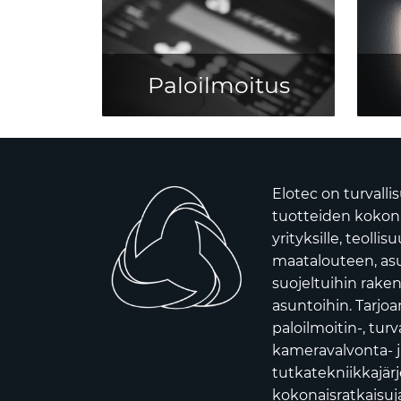
Paloilmoitus
Elotec on turvalli
tuotteiden kokona
yrityksille, teollis
maatalouteen, asui
suojeltuihin raken
asuntoihin. Tarj
paloilmoitin-, turv
kameravalvonta- j
tutkatekniikkajär
kokonaisratkaisuja