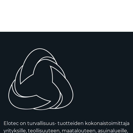
Skip to main content
Tuotteet
Ratkaisut
Referenssit
YHTEYSTIEDOT
Verkkokauppa
Elotec on turvallisuus- tuotteiden kokonaistoimittaja
yrityksille, teollisuuteen, maatalouteen, asuinalueille,