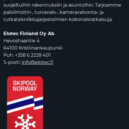
suojeltuihin rakennuksiin ja asuntoihin. Tarjoamme
paloilmoitin-, turvavalo-, kameravalvonta- ja
tutkatekniikkajärjestelmien kokonaisratkaisuja.
Elotec Finland Oy Ab
Hevoshaantie 4
64100 Kristiinankaupunki
Puh. +358 6 2228 401
S-posti:
info@elotec.fi