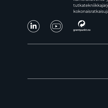
tutkatekniikkajär
kokonaisratkaisuja