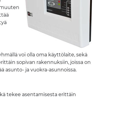
ta muuten
ttää
tyä
ryhmällä voi olla oma käyttölaite, sekä
rittäin sopivan rakennuksiin, joissa on
ttää asunto- ja vuokra-asunnoissa.
mikä tekee asentamisesta erittäin