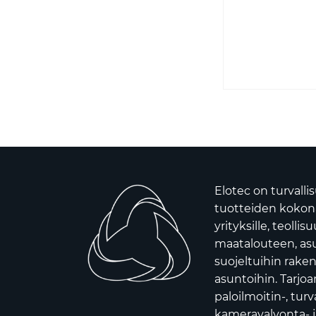
Elotec on turvalli
tuotteiden kokona
yrityksille, teollis
maatalouteen, asui
suojeltuihin raken
asuntoihin. Tarj
paloilmoitin-, turv
kameravalvonta- j