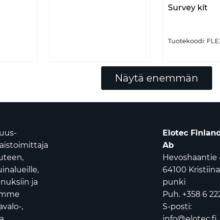
Survey kit
Tuotekoodi: FLE
Näytä enemmän
suus-
Elotec Finlan
istoimittaja
Ab
uuteen,
Hevoshaantie 
nalueille,
64100 Kristiin
nuksiin ja
punki
oamme
Puh. +358 6 22
avalo-,
S-posti:
a
info@elotec.fi