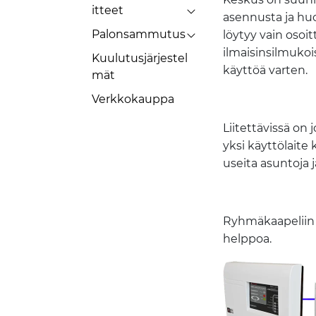
itteet
asennusta ja huol
Palonsammutus
löytyy vain osoit
ilmaisinsilmukois
Kuulutusjärjestel
käyttöä varten.
mät
Verkkokauppa
Liitettävissä on 
yksi käyttölaite
useita asuntoja j
Ryhmäkaapeliin v
helppoa.