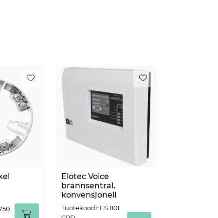
kel
Elotec Voice
brannsentral,
konvensjonell
Tuotekoodi: ES 801
750
CPD