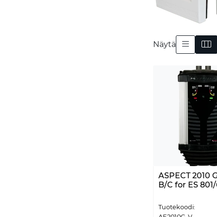
Näytä
ASPECT 2010 Gr
B/C for ES 801
Tuotekoodi:
AE2010G-V