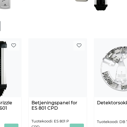
izzle
Betjeningspanel for
Detektorsok
/601
ES 801 CPD
Tuotekoodi: ES 801 P
Tuotekoodi: DB 
CPD