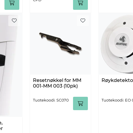
Resetnøkkel for MM
Røykdetektor
001-MM 003 (10pk)
Tuotekoodi: SC070
Tuotekoodi: EO 
e,
er