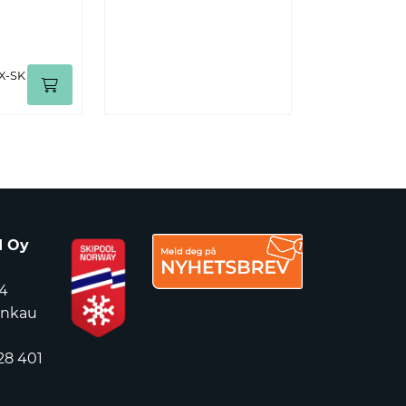
X-SK
d Oy
4
ankau
28 401