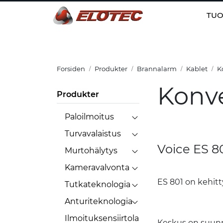
Skip to main content
TUO
Forsiden
Produkter
Brannalarm
Kablet
K
Konv
Produkter
Paloilmoitus
Turvavalaistus
Voice ES 8
Murtohälytys
Kameravalvonta
ES 801 on kehitt
Tutkateknologia
Anturiteknologia
Ilmoituksensiirtola
Keskus on suunni