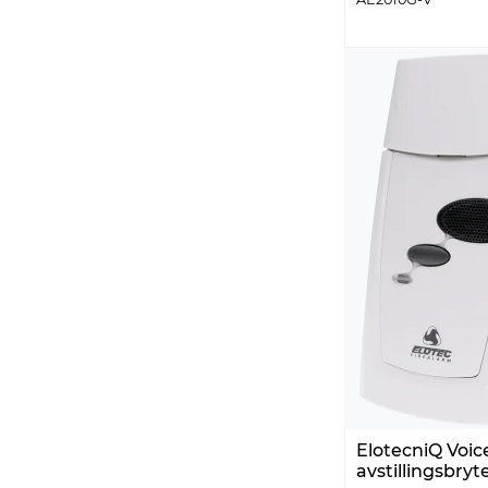
ElotecniQ Voic
avstillingsbryt