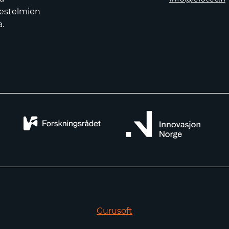
jestelmien
.
Gurusoft