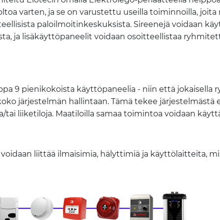
toa varten, ja se on varustettu useilla toiminnoilla, joi
teellisista paloilmoitinkeskuksista. Sireenejä voidaan käy
ta, ja lisäkäyttöpaneelit voidaan osoitteellistaa ryhmitet
jopa 9 pienikokoista käyttöpaneelia - niin että jokaisella 
 koko järjestelmän hallintaan. Tämä tekee järjestelmästä e
a/tai liiketiloja. Maatiloilla samaa toimintoa voidaan käy
oidaan liittää ilmaisimia, hälyttimiä ja käyttölaitteita, 