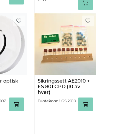
 optisk
Sikringssett AE2010 +
ES 801 CPD (10 av
hver)
007
Tuotekoodi: GS 2010