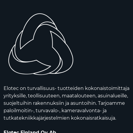
Elotec on turvallisuus- tuotteiden kokonaistoimittaja
yrityksille, teollisuuteen, maatalouteen, asuinalueille,
suojeltuihin rakennuksiin ja asuntoihin. Tarjoamme
paloilmoitin-, turvavalo-, kameravalvonta- ja
tutkatekniikkajärjestelmien kokonaisratkaisuja.
Elotec Finland Oy Ab