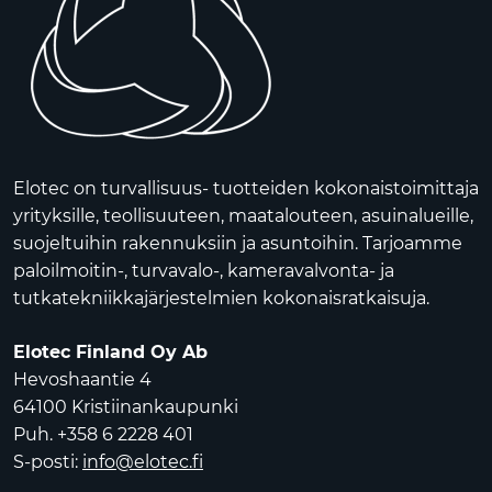
Elotec on turvallisuus- tuotteiden kokonaistoimittaja
yrityksille, teollisuuteen, maatalouteen, asuinalueille,
suojeltuihin rakennuksiin ja asuntoihin. Tarjoamme
paloilmoitin-, turvavalo-, kameravalvonta- ja
tutkatekniikkajärjestelmien kokonaisratkaisuja.
Elotec Finland Oy Ab
Hevoshaantie 4
64100 Kristiinankaupunki
Puh. +358 6 2228 401
S-posti:
info@elotec.fi