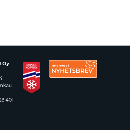
d Oy
4
ankau
28 401