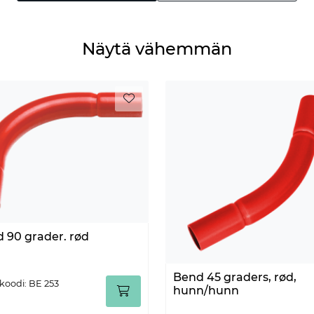
Näytä vähemmän
 90 grader. rød
Bend 45 graders, rød,
koodi: BE 253
hunn/hunn