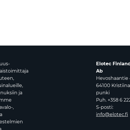
suus-
Elotec Finlan
istoimittaja
Ab
uuteen,
Hevoshaantie 
nalueille,
64100 Kristiin
nuksiin ja
punki
oamme
Puh. +358 6 22
avalo-,
S-posti:
a
info@elotec.fi
jestelmien
.