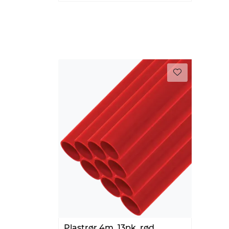
Plastrør 4m, 13pk, rød