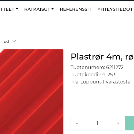
0
NO
|
Suosikit
TTEET
RATKAISUT
REFERENSSIT
YHTEYSTIEDOT
, rød
Plastrør 4m, r
Tuotenumero:
6211272
Tuotekoodi:
PL 253
Tila:
Loppunut varastosta
-
+