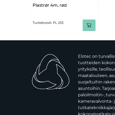
Plastrør 4m, rød
Tuotekoodi: PL 253
Elotec on turvalli
tuotteiden kokona
yrityksille, teollis
maatalouteen, asui
suojeltuihin raken
asuntoihin. Tarj
paloilmoitin-, turv
kameravalvonta- j
tutkatekniikkajär
kokonaisratkaisuja