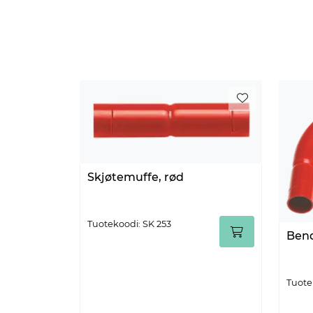
Skjøtemuffe, rød
Tuotekoodi: SK 253
Bend
Tuote