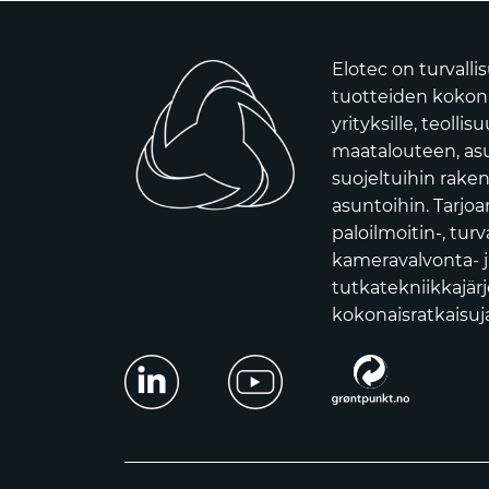
Elotec on turvalli
tuotteiden kokona
yrityksille, teollis
maatalouteen, asui
suojeltuihin raken
asuntoihin. Tarj
paloilmoitin-, turv
kameravalvonta- j
tutkatekniikkajär
kokonaisratkaisuja