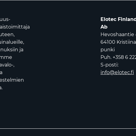
suus-
Elotec Finlan
istoimittaja
Ab
uuteen,
Hevoshaantie 
nalueille,
64100 Kristiin
nuksiin ja
punki
oamme
Puh. +358 6 22
avalo-,
S-posti:
a
info@elotec.fi
jestelmien
.