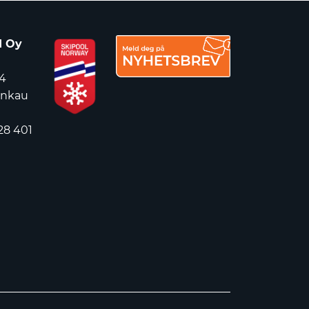
d Oy
4
ankau
28 401