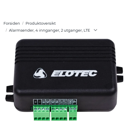
Skip to main content
Forsiden
Produktoversikt
Tuotteet
Alarmsender, 4 innganger, 2 utganger, LTE
Ratkaisut
Referenssit
YHTEYSTIEDOT
Verkkokauppa