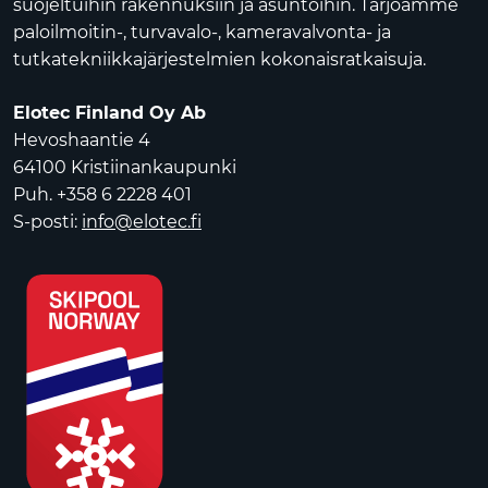
suojeltuihin rakennuksiin ja asuntoihin. Tarjoamme
paloilmoitin-, turvavalo-, kameravalvonta- ja
tutkatekniikkajärjestelmien kokonaisratkaisuja.
Elotec Finland Oy Ab
Hevoshaantie 4
64100 Kristiinankaupunki
Puh. +358 6 2228 401
S-posti:
info@elotec.fi