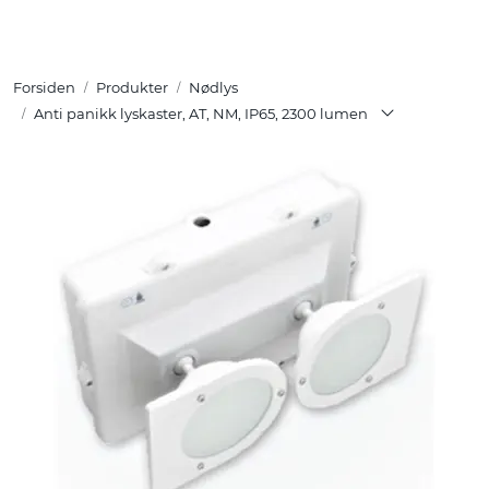
Skip to main content
Forsiden
Produkter
Nødlys
Tuotteet
Anti panikk lyskaster, AT, NM, IP65, 2300 lumen
Ratkaisut
Referenssit
YHTEYSTIEDOT
Verkkokauppa