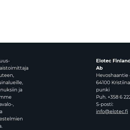
suus-
Elotec Finlan
istoimittaja
Ab
uuteen,
Hevoshaantie 
nalueille,
64100 Kristiin
nuksiin ja
punki
oamme
Puh. +358 6 22
avalo-,
S-posti:
a
info@elotec.fi
jestelmien
.