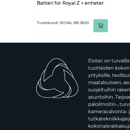
Batteri for Royal Z + enheter
Tuotekoodi: ROYAL RB 3600
Elotec on turvalli
tuotteiden kokona
yrityksille, teollis
maatalouteen, asui
suojeltuihin raken
asuntoihin. Tarj
paloilmoitin-, turv
kameravalvonta- j
tutkatekniikkajär
kokonaisratkaisuja