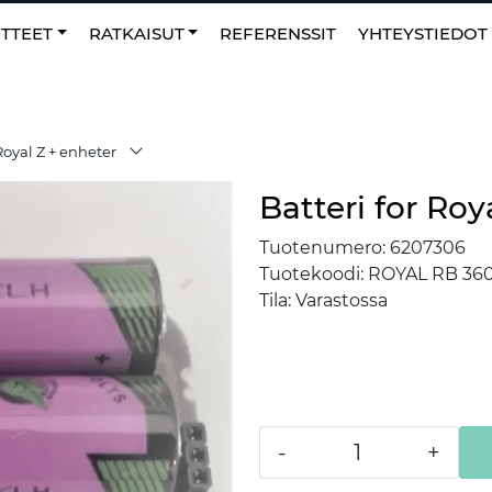
0
NO
|
Suosikit
TTEET
RATKAISUT
REFERENSSIT
YHTEYSTIEDOT
 Royal Z + enheter
Batteri for Roy
Tuotenumero:
6207306
Tuotekoodi:
ROYAL RB 36
Tila:
Varastossa
-
+