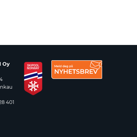
d Oy
4
ankau
28 401