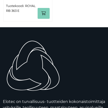
Tuotekoodi: ROYAL
RB 363 E
Elotec on turvallisuus- tuotteiden kokonaistoimittaja
yrityksille, teollisuuteen, maatalouteen, asuinalueille,