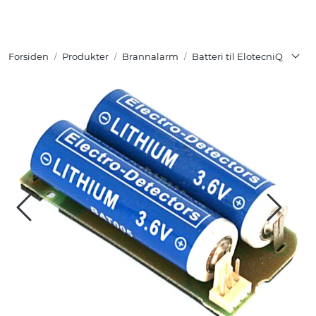
Skip to main content
Forsiden
Produkter
Brannalarm
Batteri til ElotecniQ
Tuotteet
Ratkaisut
Referenssit
YHTEYSTIEDOT
Verkkokauppa