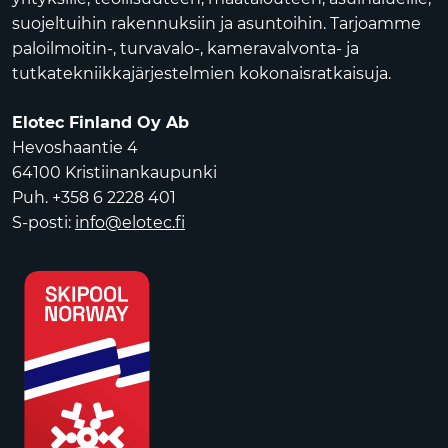
suojeltuihin rakennuksiin ja asuntoihin. Tarjoamme
paloilmoitin-, turvavalo-, kameravalvonta- ja
tutkatekniikkajärjestelmien kokonaisratkaisuja.
Elotec Finland Oy Ab
Hevoshaantie 4
64100 Kristiinankaupunki
Puh. +358 6 2228 401
S-posti:
info@elotec.fi