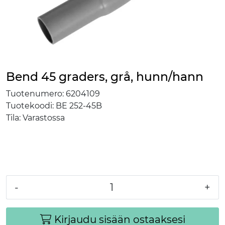
Bend 45 graders, grå, hunn/hann
Tuotenumero:
6204109
Tuotekoodi:
BE 252-45B
Tila:
Varastossa
-
+
Kirjaudu sisään ostaaksesi