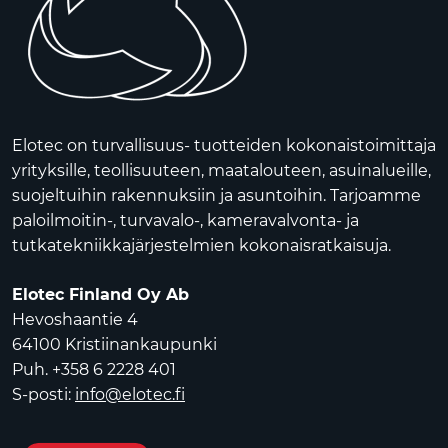
Elotec on turvallisuus- tuotteiden kokonaistoimittaja
yrityksille, teollisuuteen, maatalouteen, asuinalueille,
suojeltuihin rakennuksiin ja asuntoihin. Tarjoamme
paloilmoitin-, turvavalo-, kameravalvonta- ja
tutkatekniikkajärjestelmien kokonaisratkaisuja.
Elotec Finland Oy Ab
Hevoshaantie 4
64100 Kristiinankaupunki
Puh. +358 6 2228 401
S-posti:
info@elotec.fi