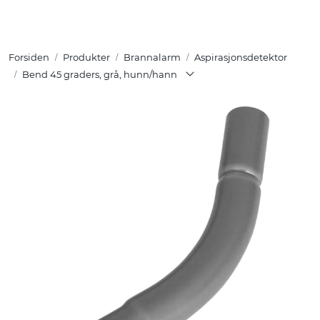
Skip to main content
Forsiden
Produkter
Brannalarm
Aspirasjonsdetektor
Tuotteet
Bend 45 graders, grå, hunn/hann
Ratkaisut
Referenssit
YHTEYSTIEDOT
Verkkokauppa