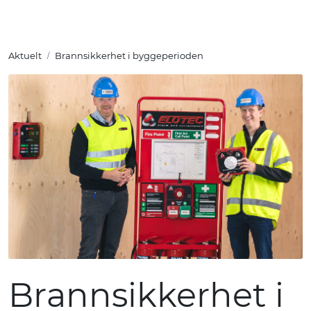
Skip to main content
Aktuelt
Brannsikkerhet i byggeperioden
Tuotteet
Ratkaisut
Referenssit
YHTEYSTIEDOT
Verkkokauppa
Brannsikkerhet i