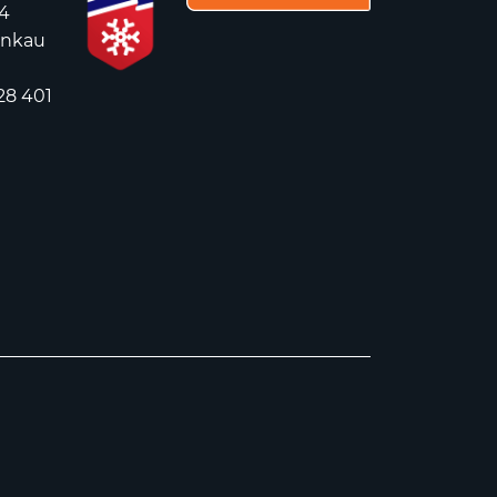
4
ankau
28 401