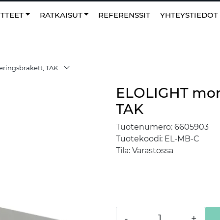
0
NO
|
Suosikit
TTEET
RATKAISUT
REFERENSSIT
YHTEYSTIEDOT
ringsbrakett, TAK
ELOLIGHT mont
TAK
Tuotenumero:
6605903
Tuotekoodi:
EL-MB-C
Tila:
Varastossa
-
+