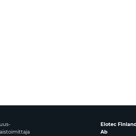
suus-
Elotec Finlan
istoimittaja
Ab