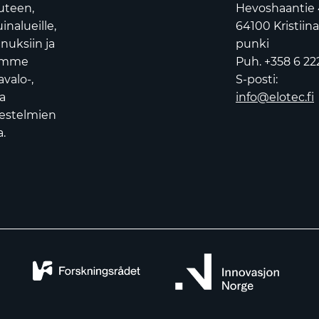
uuteen,
Hevoshaantie 
nalueille,
64100 Kristiin
nuksiin ja
punki
oamme
Puh. +358 6 22
avalo-,
S-posti:
a
info@elotec.fi
jestelmien
.