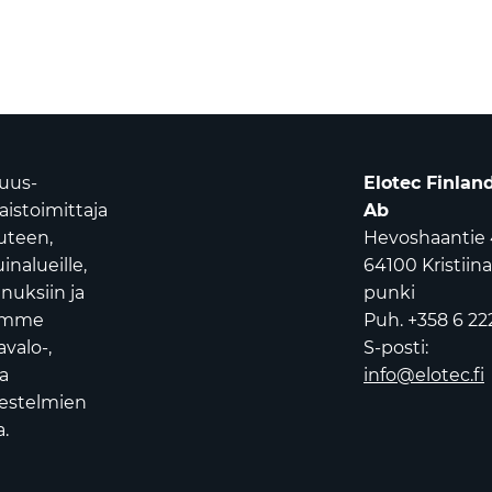
suus-
Elotec Finlan
istoimittaja
Ab
uuteen,
Hevoshaantie 
nalueille,
64100 Kristiin
nuksiin ja
punki
oamme
Puh. +358 6 22
avalo-,
S-posti:
a
info@elotec.fi
jestelmien
.