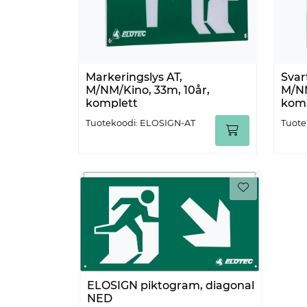
Markeringslys AT,
Svar
M/NM/Kino, 33m, 10år,
M/NM
komplett
komp
Tuotekoodi: ELOSIGN-AT
Tuote
ELOSIGN piktogram, diagonal
NED