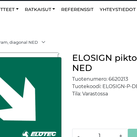
0
NO
|
Suosikit
TTEET
RATKAISUT
REFERENSSIT
YHTEYSTIEDOT
ram, diagonal NED
ELOSIGN pikto
NED
Tuotenumero:
6620213
Tuotekoodi:
ELOSIGN-P-D
Tila:
Varastossa
-
+