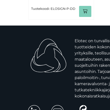
Tuotekoodi: ELOSIGN-P-DD
Elotec on turvalli
tuotteiden kokona
yrityksille, teollis
maatalouteen, asui
suojeltuihin raken
asuntoihin. Tarj
paloilmoitin-, turv
kameravalvonta- j
tutkatekniikkajär
kokonaisratkaisuja