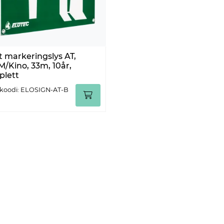
t markeringslys AT,
/Kino, 33m, 10år,
lett
koodi: ELOSIGN-AT-B