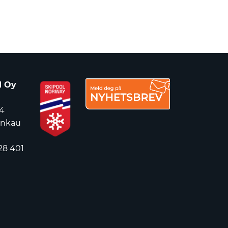
d Oy
4
ankau
28 401