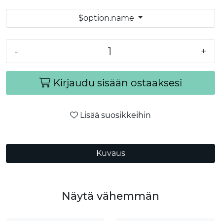
$option.name
-
+
Kirjaudu sisään ostaaksesi
Lisää suosikkeihin
Kuvaus
Näytä vähemmän