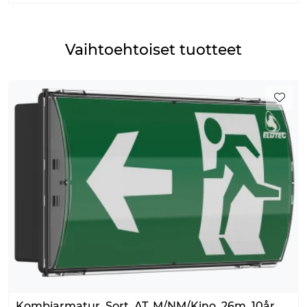
Vaihtoehtoiset tuotteet
Kombiarmatur, Sort, AT, M/NM/Kino, 26m, 10år,