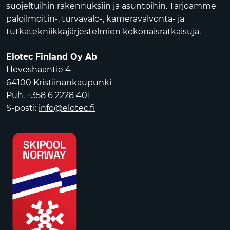
suojeltuihin rakennuksiin ja asuntoihin. Tarjoamme
paloilmoitin-, turvavalo-, kameravalvonta- ja
tutkatekniikkajärjestelmien kokonaisratkaisuja.
Elotec Finland Oy Ab
Hevoshaantie 4
64100 Kristiinankaupunki
Puh. +358 6 2228 401
S-posti:
info@elotec.fi