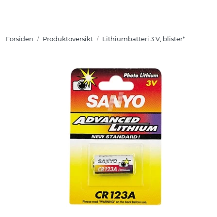
Skip to main content
Forsiden
Produktoversikt
Lithiumbatteri 3 V, blister*
Tuotteet
Ratkaisut
Referenssit
YHTEYSTIEDOT
Verkkokauppa