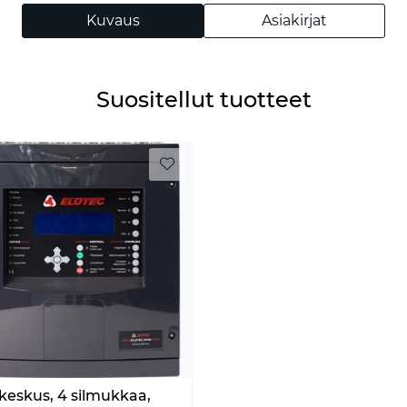
Kuvaus
Asiakirjat
Suositellut tuotteet
keskus, 4 silmukkaa,