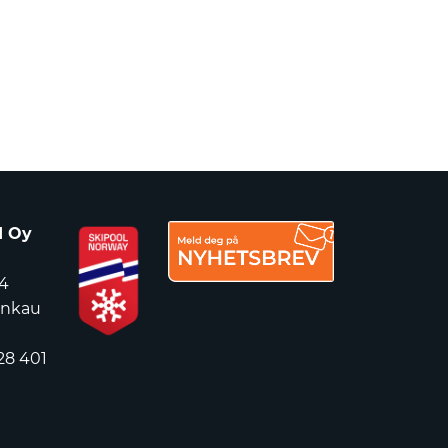
d Oy
4
ankau
28 401