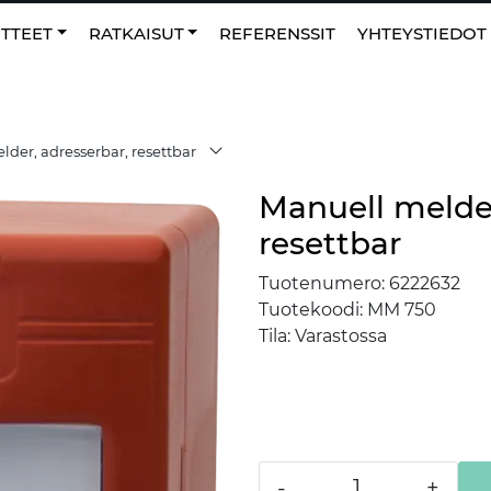
0
NO
|
Suosikit
TTEET
RATKAISUT
REFERENSSIT
YHTEYSTIEDOT
der, adresserbar, resettbar
Manuell melder
resettbar
Tuotenumero:
6222632
Tuotekoodi:
MM 750
Tila:
Varastossa
-
+