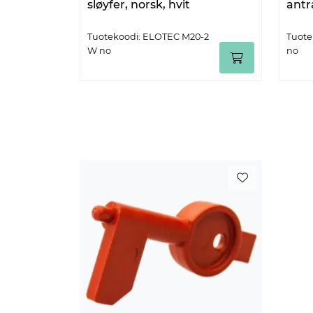
sløyfer, norsk, hvit
antra
Tuotekoodi: ELOTEC M20-2
Tuote
W no
no