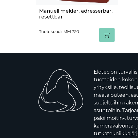
Manuell melder, adresserbar,
resettbar
Tuotekoodi: MM 750
Elotec on turvalli
tuotteiden kokona
yrityksille, teollis
maatalouteen, asui
suojeltuihin raken
asuntoihin. Tarj
paloilmoitin-, turv
kameravalvonta- j
tutkatekniikkajär