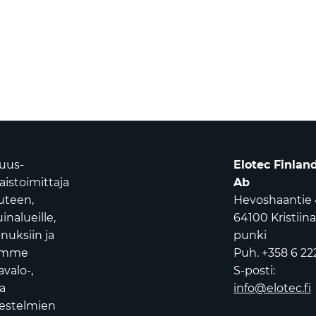
suus-
Elotec Finlan
istoimittaja
Ab
uuteen,
Hevoshaantie 
nalueille,
64100 Kristiin
nuksiin ja
punki
oamme
Puh. +358 6 22
avalo-,
S-posti:
a
info@elotec.fi
jestelmien