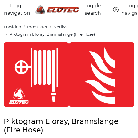
Skip to main content
Toggle
Toggle
Togg
0
navigation
search
naviga
Tuotteet
Forsiden
Produkter
Nødlys
Piktogram Eloray, Brannslange (Fire Hose)
Ratkaisut
Referenssit
YHTEYSTIEDOT
Verkkokauppa
Piktogram Eloray, Brannslange
(Fire Hose)