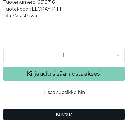
Tuotenumero:
6619716
Tuotekoodi:
ELORAY-P-FH
Tila:
Varastossa
-
+
Kirjaudu sisään ostaaksesi
Lisää suosikkeihin
Kuvaus