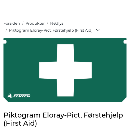
Skip to main content
Forsiden
Produkter
Nødlys
Tuotteet
Piktogram Eloray-Pict, Førstehjelp (First Aid)
Ratkaisut
Referenssit
YHTEYSTIEDOT
Verkkokauppa
Piktogram Eloray-Pict, Førstehjelp
(First Aid)