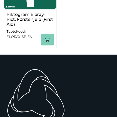
Piktogram Eloray-
Pict, Førstehjelp (First
Aid)
Tuotekoodi:
ELORAY-SP-FA