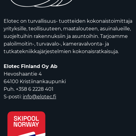
Elotec on turvallisuus- tuotteiden kokonaistoimittaja
yrityksille, teollisuuteen, maatalouteen, asuinalueille,
suojeltuihin rakennuksiin ja asuntoihin. Tarjoamme
paloilmoitin-, turvavalo-, kameravalvonta- ja
tutkatekniikkajärjestelmien kokonaisratkaisuja.
Elotec Finland Oy Ab
Hevoshaantie 4
64100 Kristiinankaupunki
Puh. +358 6 2228 401
S-posti:
info@elotec.fi