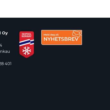
d Oy
4
ankau
28 401