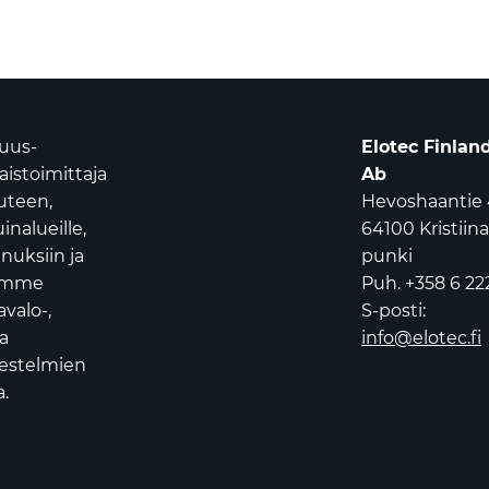
suus-
Elotec Finlan
istoimittaja
Ab
uuteen,
Hevoshaantie 
nalueille,
64100 Kristiin
nuksiin ja
punki
oamme
Puh. +358 6 22
avalo-,
S-posti:
a
info@elotec.fi
jestelmien
.