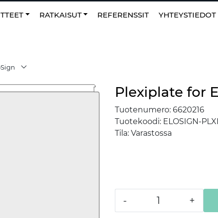
0
NO
|
Suosikit
TTEET
RATKAISUT
REFERENSSIT
YHTEYSTIEDOT
oSign
Plexiplate for 
Tuotenumero:
6620216
Tuotekoodi:
ELOSIGN-PLX
Tila:
Varastossa
-
+