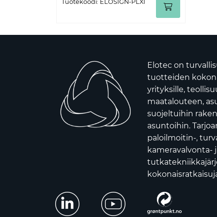
Tuotekoodi: ELOSIGN-PLXI
Elotec on turvalli
tuotteiden kokona
yrityksille, teollis
maatalouteen, asui
suojeltuihin raken
asuntoihin. Tarj
paloilmoitin-, turv
kameravalvonta- j
tutkatekniikkajär
kokonaisratkaisuja