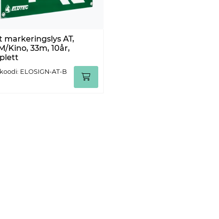
t markeringslys AT,
/Kino, 33m, 10år,
lett
koodi: ELOSIGN-AT-B