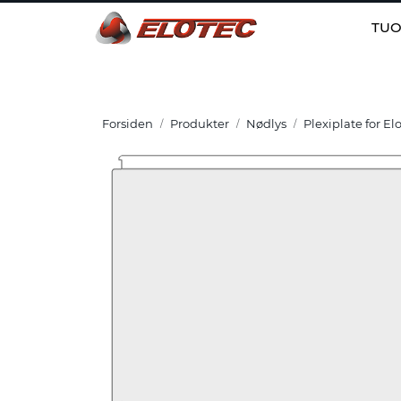
Skip to main content
TUO
Forsiden
Produkter
Nødlys
Plexiplate for El