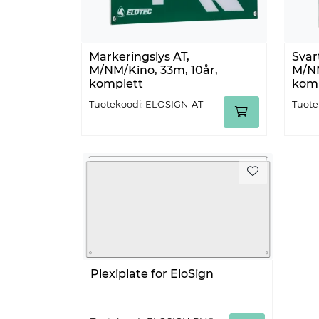
Markeringslys AT,
Svar
M/NM/Kino, 33m, 10år,
M/NM
komplett
komp
Tuotekoodi: ELOSIGN-AT
Tuote
Plexiplate for EloSign