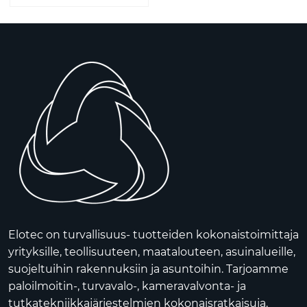
Elotec on turvallisuus- tuotteiden kokonaistoimittaja
yrityksille, teollisuuteen, maatalouteen, asuinalueille,
suojeltuihin rakennuksiin ja asuntoihin. Tarjoamme
paloilmoitin-, turvavalo-, kameravalvonta- ja
tutkatekniikkajärjestelmien kokonaisratkaisuja.