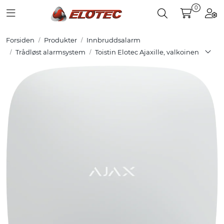
Skip to main content
0
Toggle navigation
Toggle search
Togg
Forsiden
Produkter
Innbruddsalarm
Tuotteet
Trådløst alarmsystem
Toistin Elotec Ajaxille, valkoinen
Ratkaisut
Referenssit
YHTEYSTIEDOT
Verkkokauppa