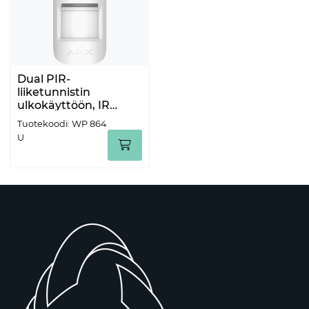
Dual PIR-
liiketunnistin
ulkokäyttöön, IR
antimask, säädettävä
Tuotekoodi: WP 864
tunnistus
U