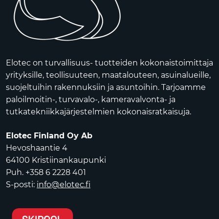
Elotec on turvallisuus- tuotteiden kokonaistoimittaja
yrityksille, teollisuuteen, maatalouteen, asuinalueille,
suojeltuihin rakennuksiin ja asuntoihin. Tarjoamme
paloilmoitin-, turvavalo-, kameravalvonta- ja
tutkatekniikkajärjestelmien kokonaisratkaisuja.
Elotec Finland Oy Ab
Hevoshaantie 4
64100 Kristiinankaupunki
Puh. +358 6 2228 401
S-posti:
info@elotec.fi