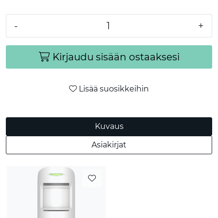
-
+
Kirjaudu sisään ostaaksesi
Lisää suosikkeihin
Kuvaus
Asiakirjat