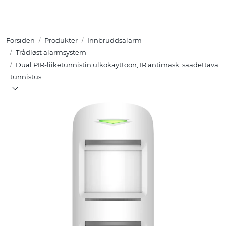
Skip to main content
Forsiden
Produkter
Innbruddsalarm
Tuotteet
Trådløst alarmsystem
Dual PIR-liiketunnistin ulkokäyttöön, IR antimask, säädettävä
Ratkaisut
tunnistus
Referenssit
YHTEYSTIEDOT
Verkkokauppa