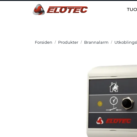
Skip to main content
TUO
Forsiden
Produkter
Brannalarm
Utkoblingsb