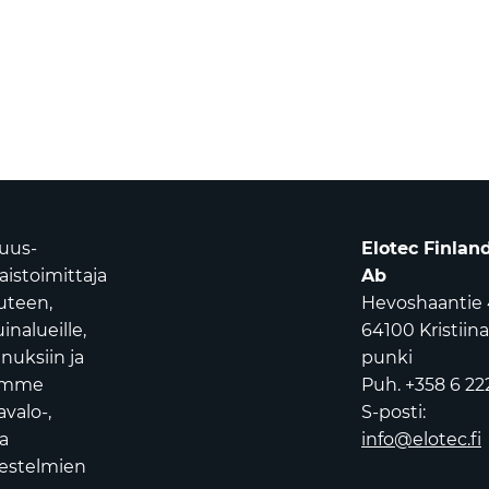
suus-
Elotec Finlan
istoimittaja
Ab
uuteen,
Hevoshaantie 
nalueille,
64100 Kristiin
nuksiin ja
punki
oamme
Puh. +358 6 22
avalo-,
S-posti:
a
info@elotec.fi
jestelmien