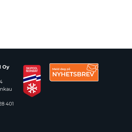
d Oy
4
ankau
28 401