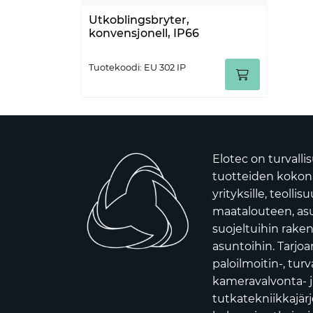
Utkoblingsbryter,
konvensjonell, IP66
Tuotekoodi: EU 302 IP
Elotec on turvalli
tuotteiden kokona
yrityksille, teollis
maatalouteen, asui
suojeltuihin raken
asuntoihin. Tarj
paloilmoitin-, turv
kameravalvonta- j
tutkatekniikkajär