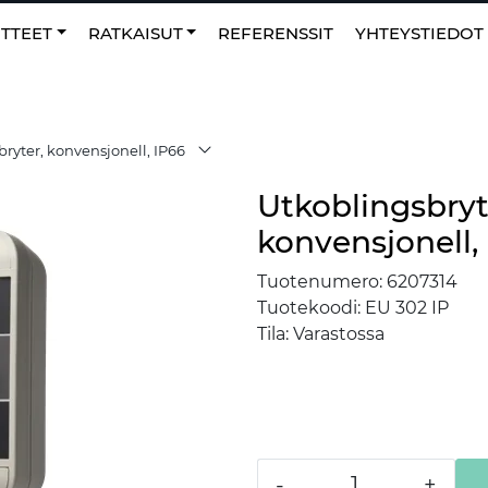
0
NO
|
Suosikit
TTEET
RATKAISUT
REFERENSSIT
YHTEYSTIEDOT
ryter, konvensjonell, IP66
Utkoblingsbryt
konvensjonell,
Tuotenumero:
6207314
Tuotekoodi:
EU 302 IP
Tila:
Varastossa
-
+