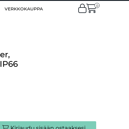
0
EN
|
FI
VERKKOKAUPPA
er,
 IP66
Kirjaudu sisään ostaaksesi