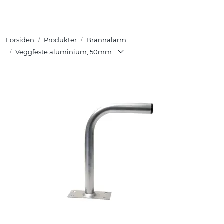
Skip to main content
Forsiden
Produkter
Brannalarm
Tuotteet
Veggfeste aluminium, 50mm
Ratkaisut
Referenssit
YHTEYSTIEDOT
Verkkokauppa