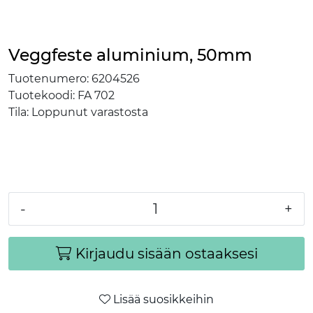
Veggfeste aluminium, 50mm
Tuotenumero:
6204526
Tuotekoodi:
FA 702
Tila:
Loppunut varastosta
-
+
Kirjaudu sisään ostaaksesi
Lisää suosikkeihin