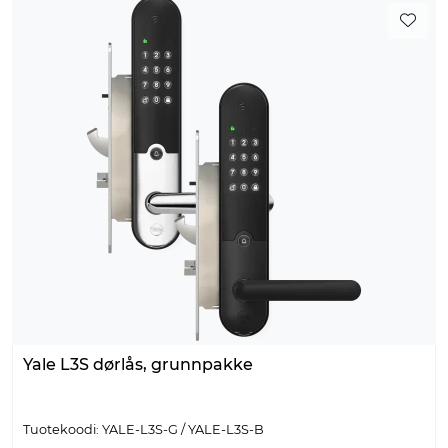
Yale L3S dørlås, grunnpakke
Tuotekoodi: YALE-L3S-G / YALE-L3S-B