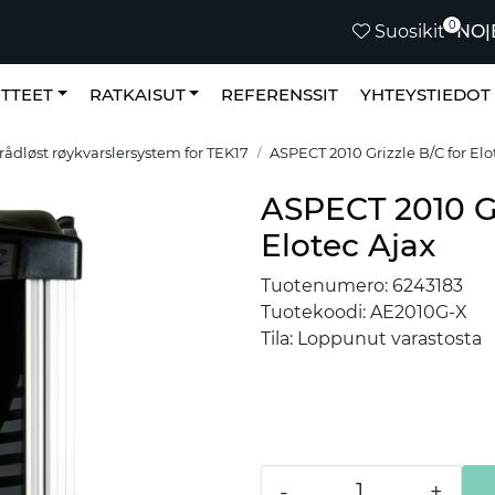
0
NO
|
Suosikit
TTEET
RATKAISUT
REFERENSSIT
YHTEYSTIEDOT
rådløst røykvarslersystem for TEK17
ASPECT 2010 Grizzle B/C for Elo
ASPECT 2010 Gr
Elotec Ajax
Tuotenumero:
6243183
Tuotekoodi:
AE2010G-X
Tila:
Loppunut varastosta
-
+