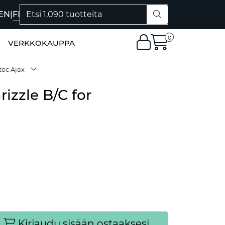
EN
|
FI
0
VERKKOKAUPPA
tec Ajax
izzle B/C for
Kirjaudu sisään ostaaksesi