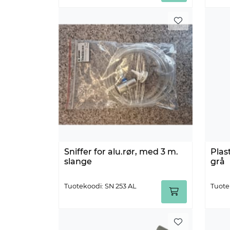
Sniffer for alu.rør, med 3 m.
Plas
slange
grå
Tuotekoodi: SN 253 AL
Tuote