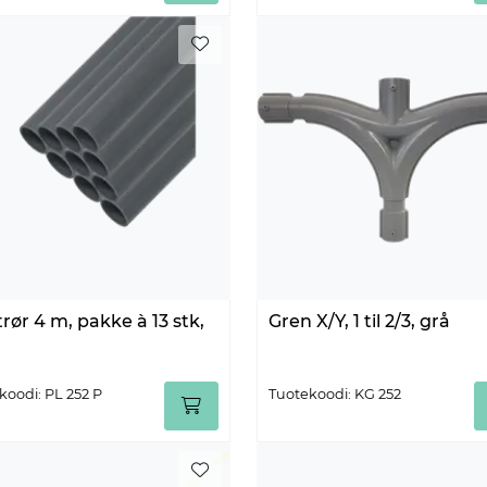
trør 4 m, pakke à 13 stk,
Gren X/Y, 1 til 2/3, grå
koodi: PL 252 P
Tuotekoodi: KG 252