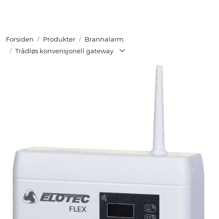
Skip to main content
Forsiden
Produkter
Brannalarm
Tuotteet
Trådløs konvensjonell gateway
Ratkaisut
Referenssit
YHTEYSTIEDOT
Verkkokauppa