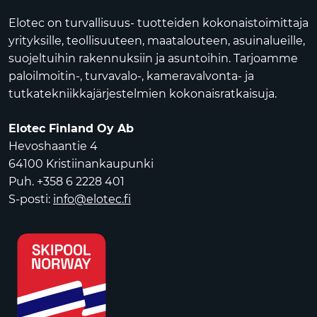
Elotec on turvallisuus- tuotteiden kokonaistoimittaja
yrityksille, teollisuuteen, maatalouteen, asuinalueille,
suojeltuihin rakennuksiin ja asuntoihin. Tarjoamme
paloilmoitin-, turvavalo-, kameravalvonta- ja
tutkatekniikkajärjestelmien kokonaisratkaisuja.
Elotec Finland Oy Ab
Hevoshaantie 4
64100 Kristiinankaupunki
Puh. +358 6 2228 401
S-posti:
info@elotec.fi