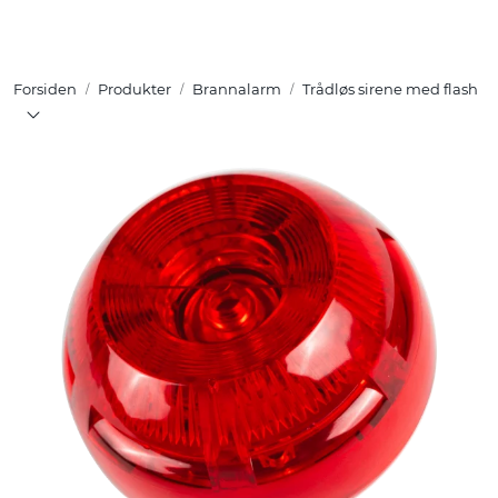
Skip to main content
Forsiden
Produkter
Brannalarm
Trådløs sirene med flash
Tuotteet
Ratkaisut
Referenssit
YHTEYSTIEDOT
Verkkokauppa