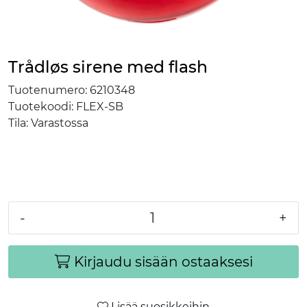
Trådløs sirene med flash
Tuotenumero:
6210348
Tuotekoodi:
FLEX-SB
Tila:
Varastossa
-
+
Kirjaudu sisään ostaaksesi
Lisää suosikkeihin