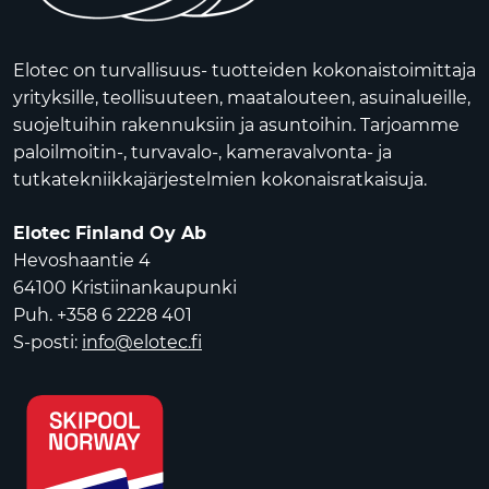
Elotec on turvallisuus- tuotteiden kokonaistoimittaja
yrityksille, teollisuuteen, maatalouteen, asuinalueille,
suojeltuihin rakennuksiin ja asuntoihin. Tarjoamme
paloilmoitin-, turvavalo-, kameravalvonta- ja
tutkatekniikkajärjestelmien kokonaisratkaisuja.
Elotec Finland Oy Ab
Hevoshaantie 4
64100 Kristiinankaupunki
Puh. +358 6 2228 401
S-posti:
info@elotec.fi