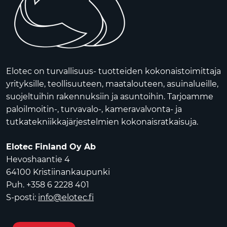
Elotec on turvallisuus- tuotteiden kokonaistoimittaja
yrityksille, teollisuuteen, maatalouteen, asuinalueille,
suojeltuihin rakennuksiin ja asuntoihin. Tarjoamme
paloilmoitin-, turvavalo-, kameravalvonta- ja
tutkatekniikkajärjestelmien kokonaisratkaisuja.
Elotec Finland Oy Ab
Hevoshaantie 4
64100 Kristiinankaupunki
Puh. +358 6 2228 401
S-posti:
info@elotec.fi