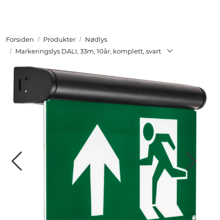
Skip to main content
Forsiden
Produkter
Nødlys
Tuotteet
Markeringslys DALI, 33m, 10år, komplett, svart
Ratkaisut
Referenssit
YHTEYSTIEDOT
Verkkokauppa