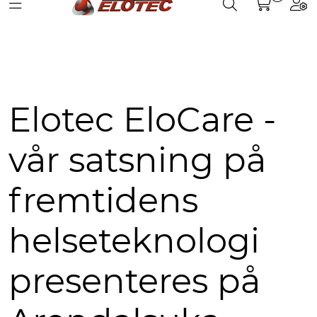
Toggle navigation
Toggle search
Togg
Skip to main content
Partnerweb
Produkter
Løsninger
Elotec EloCare -
Hjelpesenter
vår satsning på
Kurs
fremtidens
Referanser
helseteknologi
Nettbutikk
presenteres på